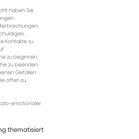
icht haben Sie
hungen
 Unterbrechungen
chuldigen,
e Kontakte zu
uf
he zu beginnen,
che zu beenden,
 einen Gefallen
le offen zu
sozio-emotionaler
ng thematisiert