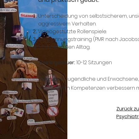
Unterscheidung von selbstsicherem, un
aggressivem Verhalten.
Videogestützte Rollenspiele.
Entspannungstraining (PMR nach Jacobs
Transfer in den Alltag.
Trainingsdauer:
10-12 Sitzungen
Zielgruppe:
Jugendliche und Erwachsene, d
emotionalen Kompetenzen verbessern 
Zurück z
Psychiatr