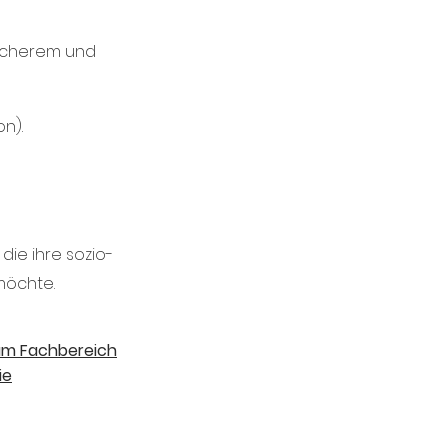
sicherem und
on).
ie ihre sozio-
möchte.
um Fachbereich
ie