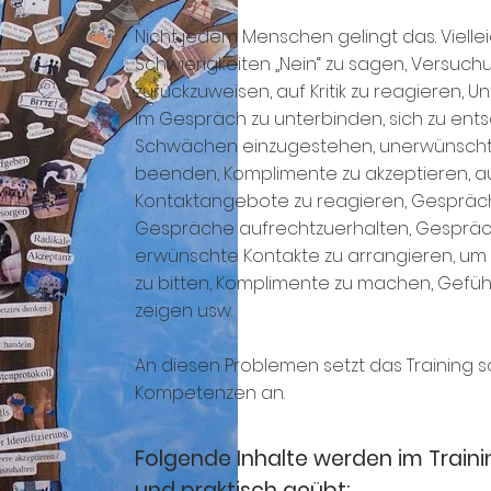
Nicht jedem Menschen gelingt das. Vielle
Schwierigkeiten „Nein“ zu sagen, Versuc
zurückzuweisen, auf Kritik zu reagieren,
im Gespräch zu unterbinden, sich zu ents
Schwächen einzugestehen, unerwünscht
beenden, Komplimente zu akzeptieren, a
Kontaktangebote zu reagieren, Gespräc
Gespräche aufrechtzuerhalten, Gesprä
erwünschte Kontakte zu arrangieren, um
zu bitten, Komplimente zu machen, Gefüh
zeigen usw.
An diesen Problemen setzt das Training 
Kompetenzen an.
Folgende Inhalte werden im Traini
und praktisch geübt: