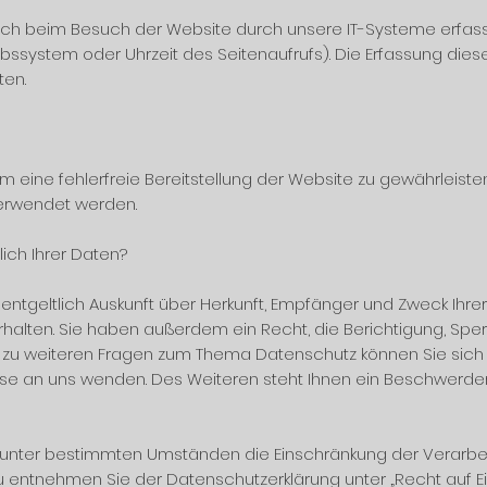
h beim Besuch der Website durch unsere IT-Systeme erfasst
iebssystem oder Uhrzeit des Seitenaufrufs). Die Erfassung dies
ten.
um eine fehlerfreie Bereitstellung der Website zu gewährleist
verwendet werden.
ich Ihrer Daten?
entgeltlich Auskunft über Herkunft, Empfänger und Zweck Ihr
lten. Sie haben außerdem ein Recht, die Berichtigung, Spe
e zu weiteren Fragen zum Thema Datenschutz können Sie sich j
 an uns wenden. Des Weiteren steht Ihnen ein Beschwerder
unter bestimmten Umständen die Einschränkung der Verarb
zu entnehmen Sie der Datenschutzerklärung unter „Recht auf E