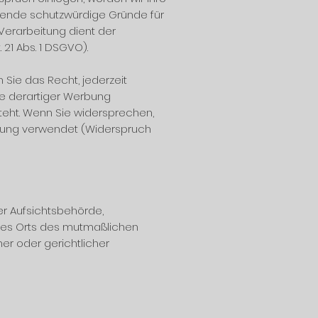
gende schutzwürdige Gründe für
Verarbeitung dient der
21 Abs. 1 DSGVO).
Sie das Recht, jederzeit
e derartiger Werbung
 steht. Wenn Sie widersprechen,
bung verwendet (Widerspruch
r Aufsichtsbehörde,
 des Orts des mutmaßlichen
r oder gerichtlicher