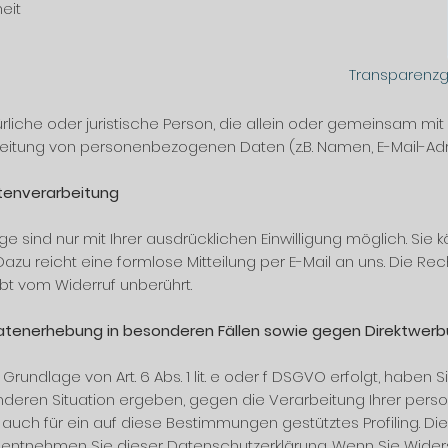
eit
Transparenzg
türliche oder juristische Person, die allein oder gemeinsam mi
beitung von personenbezogenen Daten (z.B. Namen, E-Mail-Adre
Datenverarbeitung
sind nur mit Ihrer ausdrücklichen Einwilligung möglich. Sie kö
. Dazu reicht eine formlose Mitteilung per E-Mail an uns. Die R
ibt vom Widerruf unberührt.
tenerhebung in besonderen Fällen sowie gegen Direktwerbu
undlage von Art. 6 Abs. 1 lit. e oder f DSGVO erfolgt, haben S
onderen Situation ergeben, gegen die Verarbeitung Ihrer pe
 auch für ein auf diese Bestimmungen gestütztes Profiling. Di
 entnehmen Sie dieser Datenschutzerklärung. Wenn Sie Widers