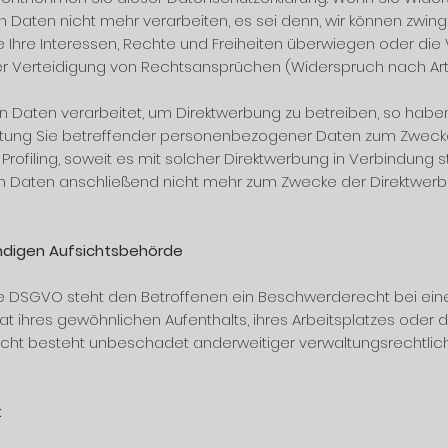
Daten nicht mehr verarbeiten, es sei denn, wir können zwin
 Ihre Interessen, Rechte und Freiheiten überwiegen oder die 
Verteidigung von Rechtsansprüchen (Widerspruch nach Art. 
aten verarbeitet, um Direktwerbung zu betreiben, so haben 
itung Sie betreffender personenbezogener Daten zum Zweck
s Profiling, soweit es mit solcher Direktwerbung in Verbindung
 Daten anschließend nicht mehr zum Zwecke der Direktwer
ndigen Aufsichtsbehörde
e DSGVO steht den Betroffenen ein Beschwerderecht bei eine
at ihres gewöhnlichen Aufenthalts, ihres Arbeitsplatzes oder
ht besteht unbeschadet anderweitiger verwaltungsrechtliche
t