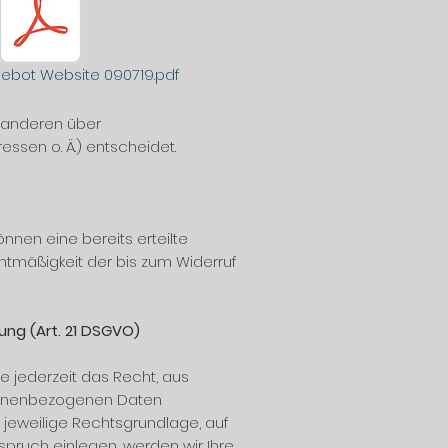
ebot Website 090719.pdf
t anderen über
ssen o. Ä.) entscheidet.
nnen eine bereits erteilte
echtmäßigkeit der bis zum Widerruf
ng (Art. 21 DSGVO)
ie jederzeit das Recht, aus
rsonenbezogenen Daten
e jeweilige Rechtsgrundlage, auf
pruch einlegen, werden wir Ihre