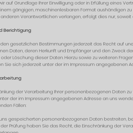
ir auf Grundlage Ihrer Einwilligung oder in Erfüllung eines Ver
 einem gängigen, maschinenlesbaren Format aushändigen zu la
nderen Verantwortlichen verlangen, erfolgt dies nur, soweit
nd Berichtigung
en gesetzlichen Bestimmungen jederzeit das Recht auf unent
n Daten, deren Herkunft und Empfänger und den Zweck der 
g oder Löschung dieser Daten. Hierzu sowie zu weiteren Fra
 Sie sich jederzeit unter der im Impressum angegebenen A
rarbeitung
ränkung der Verarbeitung Ihrer personenbezogenen Daten zu
t unter der im Impressum angegebenen Adresse an uns wende
enden Fällen:
ei uns gespeicherten personenbezogenen Daten bestreiten, ben
r der Prüfung haben Sie das Recht, die Einschränkung der Vera
rlangen.