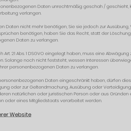
rsonenbezogenen Daten unrechtmäßig geschah / geschieht, k
rbeitung verlangen.
 Daten nicht mehr benötigen, Sie sie jedoch zur Ausübung, 
üchen benötigen, haben Sie das Recht, statt der Löschung 
ogenen Daten zu verlangen.
 Art. 21 Abs. 1 DSGVO eingelegt haben, muss eine Abwägung 
Solange noch nicht feststeht, wessen Interessen überwiege
 Ihrer personenbezogenen Daten zu verlangen.
r personenbezogenen Daten eingeschränkt haben, dürfen dies
illigung oder zur Geltendmachung, Ausübung oder Verteidigu
eren natürlichen oder juristischen Person oder aus Gründen e
n oder eines Mitgliedstaats verarbeitet werden.
erer Website