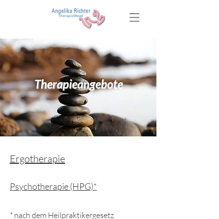
Therapieangebote
Ergotherapie
Psychotherapie (HPG)*
* nach dem Heilpraktikergesetz